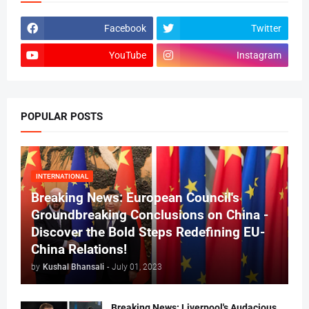
Facebook
Twitter
YouTube
Instagram
POPULAR POSTS
INTERNATIONAL
Breaking News: European Council's
Groundbreaking Conclusions on China -
Discover the Bold Steps Redefining EU-
China Relations!
by
Kushal Bhansali
-
July 01, 2023
Breaking News: Liverpool's Audacious