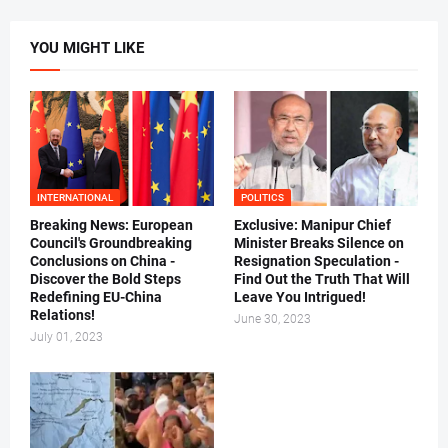
YOU MIGHT LIKE
INTERNATIONAL
POLITICS
Breaking News: European
Exclusive: Manipur Chief
Council's Groundbreaking
Minister Breaks Silence on
Conclusions on China -
Resignation Speculation -
Discover the Bold Steps
Find Out the Truth That Will
Redefining EU-China
Leave You Intrigued!
Relations!
June 30, 2023
July 01, 2023